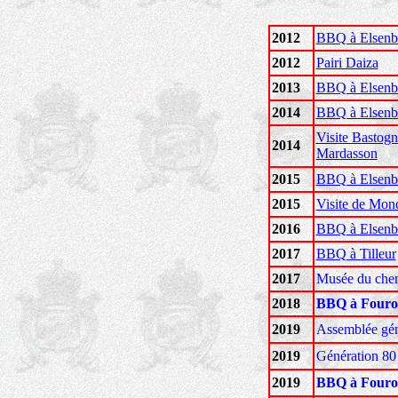
2012
BBQ à Elsenb
2012
Pairi Daiza
2013
BBQ à Elsenb
2014
BBQ à Elsenb
Visite Bastog
2014
Mardasson
2015
BBQ à Elsenb
2015
Visite de Mon
2016
BBQ à Elsenb
2017
BBQ à Tilleur
2017
Musée du chem
2018
BBQ à Fouro
2019
Assemblée gén
2019
Génération 80
2019
BBQ à Fouro