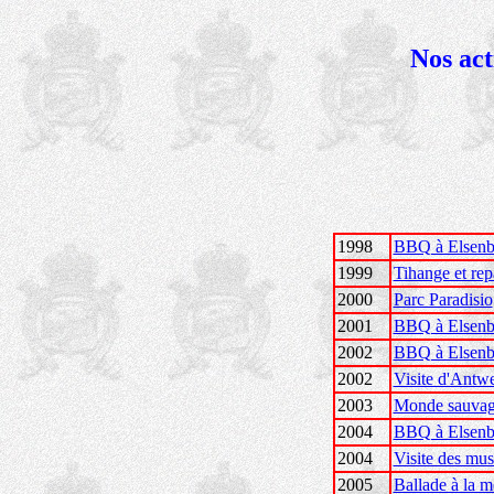
Nos act
1998
BBQ à Elsenb
1999
Tihange et re
2000
Parc Paradisio
2001
BBQ à Elsenb
2002
BBQ à Elsenb
2002
Visite d'Antw
2003
Monde sauva
2004
BBQ à Elsenb
2004
Visite des mus
2005
Ballade à la m