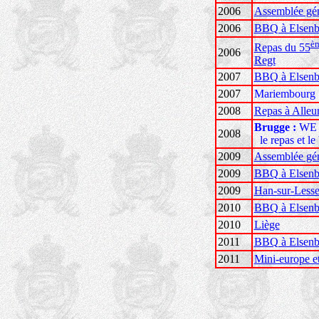
2006
Assemblée gén
2006
BBQ à Elsenb
è
Repas du 55
2006
Regt
2007
BBQ à Elsenb
2007
Mariembour
2008
Repas à Alleu
Brugge :
WE
2008
le repas
et
le
2009
Assemblée gén
2009
BBQ à Elsenb
2009
Han-sur-Less
2010
BBQ à Elsenb
2010
Liège
2011
BBQ à Elsenb
2011
Mini-europe e